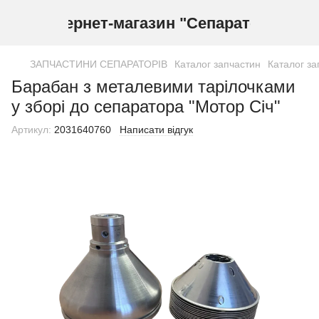
Інтернет-магазин "Сепаратор"
ЗАПЧАСТИНИ СЕПАРАТОРІВ
Каталог запчастин
Каталог за
Барабан з металевими тарілочками
у зборі до сепаратора "Мотор Січ"
Артикул:
2031640760
Написати відгук