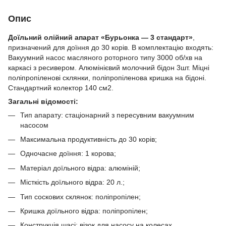
Опис
Доїльний олійний апарат «Бурьонка — 3 стандарт»
,
призначений для доїння до 30 корів. В комплектацію входять:
Вакуумний насос масляного роторного типу 3000 об/хв на
каркасі з ресивером. Алюмінієвий молочний бідон 3шт. Міцні
поліпропіленові склянки, поліпропіленова кришка на бідоні.
Стандартний колектор 140 см2.
Загальні відомості:
Тип апарату: стаціонарний з пересувним вакуумним
насосом
Максимальна продуктивність до 30 корів;
Одночасне доїння: 1 корова;
Матеріал доїльного відра: алюміній;
Місткість доїльного відра: 20 л.;
Тип соскових склянок: поліпропілен;
Кришка доїльного відра: поліпропілен;
Конструкція шасі: візок для насосу на колесах.