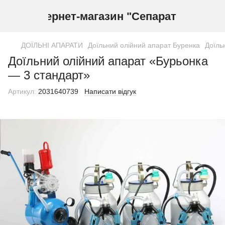
Інтернет-магазин "Сепаратор"
ДОЇЛЬНІ АПАРАТИ
Доїльний олійний апарат Буренка
Доїль
Доїльний олійний апарат «Бурьонка
— 3 стандарт»
Артикул:
2031640739
Написати відгук