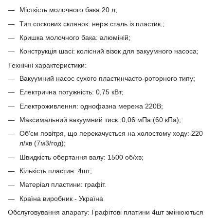
Місткість молочного бака 20 л;
Тип соскових склянок: нерж.сталь із пластик.;
Кришка молочного бака: алюміній;
Конструкція шасі: колісний візок для вакуумного насоса;
Технічні характеристики:
Вакуумний насос сухого пластинчасто-роторного типу;
Електрична потужність: 0,75 кВт;
Електроживлення: однофазна мережа 220В;
Максимальний вакуумний тиск: 0,06 мПа (60 кПа);
Об'єм повітря, що перекачується на холостому ходу: 220
л/хв (7м3/год);
Швидкість обертання валу: 1500 об/хв;
Кількість пластин: 4шт;
Матеріал пластини: графіт.
Країна виробник - Україна
Обслуговування апарату: Графітові платини 4шт змінюються