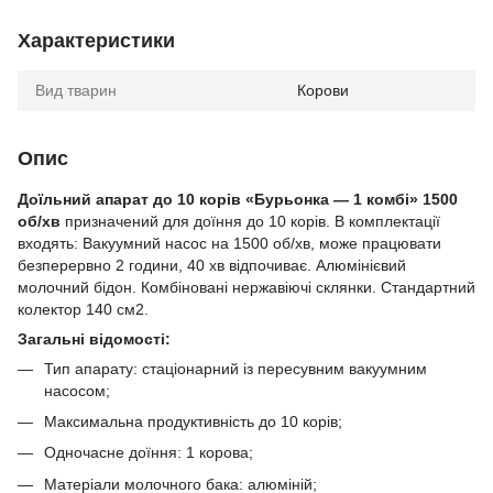
Характеристики
Вид тварин
Корови
Опис
Доїльний апарат до 10 корів «Бурьонка — 1 комбі» 1500
об/хв
призначений для доїння до 10 корів. В комплектації
входять: Вакуумний насос на 1500 об/хв, може працювати
безперервно 2 години, 40 хв відпочиває. Алюмінієвий
молочний бідон. Комбіновані нержавіючі склянки. Стандартний
колектор 140 см2.
Загальні відомості:
Тип апарату: стаціонарний із пересувним вакуумним
насосом;
Максимальна продуктивність до 10 корів;
Одночасне доїння: 1 корова;
Матеріали молочного бака: алюміній;