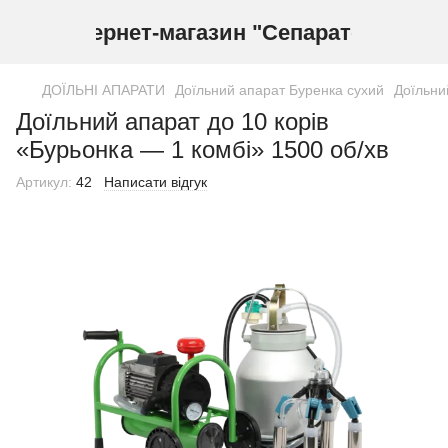
Інтернет-магазин "Сепаратор"
ДОЇЛЬНІ АПАРАТИ
Доїльний апарат Буренка сухий
Доїльни
Доїльний апарат до 10 корів
«Бурьонка — 1 комбі» 1500 об/хв
Артикул:
42
Написати відгук