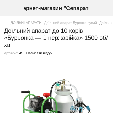
Інтернет-магазин "Сепаратор"
ДОЇЛЬНІ АПАРАТИ
Доїльний апарат Буренка сухий
Доїльни
Доїльний апарат до 10 корів
«Бурьонка — 1 нержавійка» 1500 об/
хв
Артикул:
45
Написати відгук