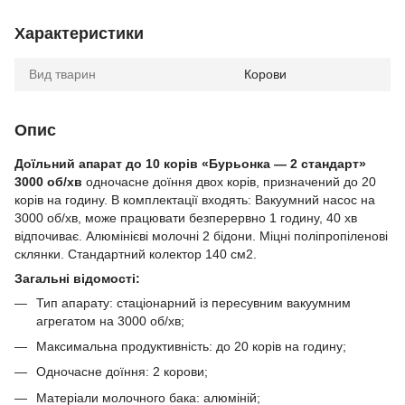
Характеристики
Вид тварин
Корови
Опис
Доїльний апарат до 10 корів «Бурьонка — 2 стандарт»
3000 об/хв
одночасне доїння двох корів, призначений до 20
корів на годину. В комплектації входять: Вакуумний насос на
3000 об/хв, може працювати безперервно 1 годину, 40 хв
відпочиває. Алюмінієві молочні 2 бідони. Міцні поліпропіленові
склянки. Стандартний колектор 140 см2.
Загальні відомості:
Тип апарату: стаціонарний із пересувним вакуумним
агрегатом на 3000 об/хв;
Максимальна продуктивність: до 20 корів на годину;
Одночасне доїння: 2 корови;
Матеріали молочного бака: алюміній;