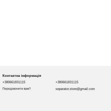
Контактна інформація
+380661831115
+380661831115
separator.store@gmail.com
Передзвонити вам?