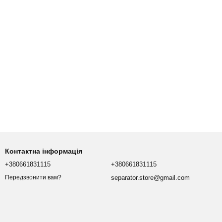
Контактна інформація
+380661831115
+380661831115
separator.store@gmail.com
Передзвонити вам?