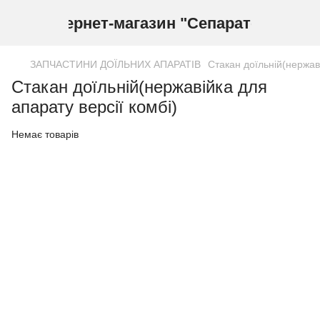
Інтернет-магазин "Сепаратор"
ЗАПЧАСТИНИ ДОЇЛЬНИХ АПАРАТІВ
Стакан доїльній(нержаві
Стакан доїльній(нержавійка для
апарату версії комбі)
Немає товарів